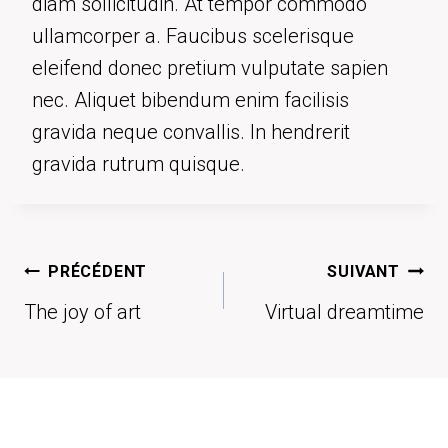
diam sollicitudin. At tempor commodo
ullamcorper a. Faucibus scelerisque
eleifend donec pretium vulputate sapien
nec. Aliquet bibendum enim facilisis
gravida neque convallis. In hendrerit
gravida rutrum quisque.
Navigation
PRÉCÉDENT
SUIVANT
de
The joy of art
Virtual dreamtime
l’article