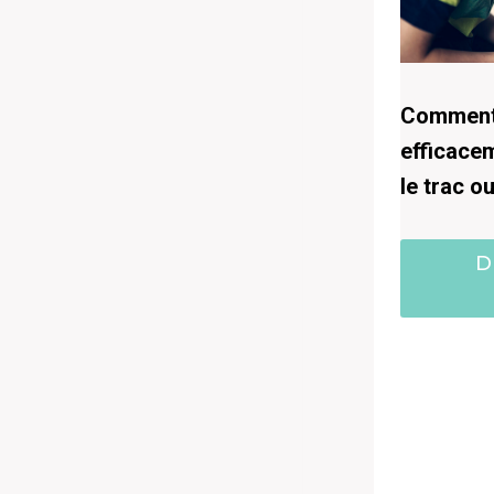
Comment 
efficace
le trac o
D