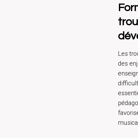
Form
tro
dév
Les tro
des enj
enseig
difficu
essenti
pédagog
favoris
musica