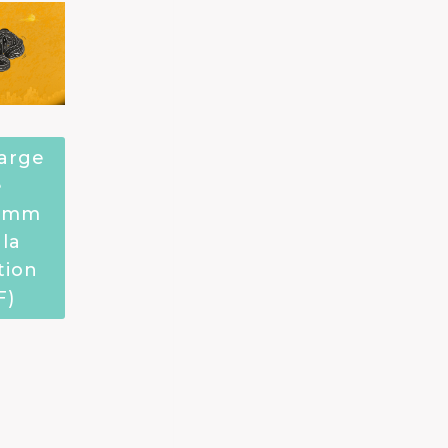
arge
e
ramm
 la
tion
F)