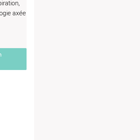
iration,
ogie axée
n