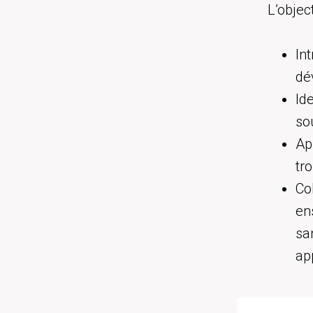
L’objec
In
dé
Id
so
Ap
tr
Co
en
sa
ap