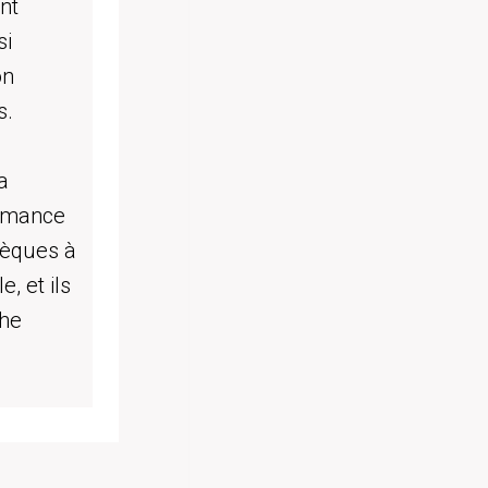
nt
si
on
s.
a
ormance
sèques à
, et ils
che