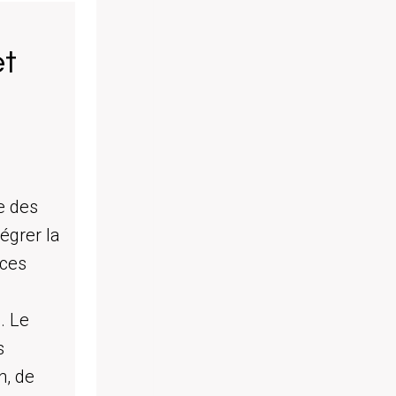
et
e des
tégrer la
nces
. Le
s
n, de