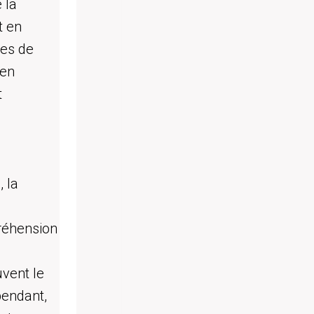
 la
t en
ues de
 en
t
 la
préhension
vent le
pendant,