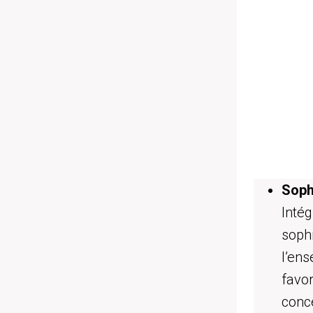
Soph
Inté
soph
l’en
favor
conce