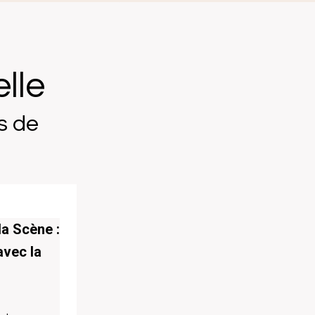
lle
s de
la Scène :
avec la