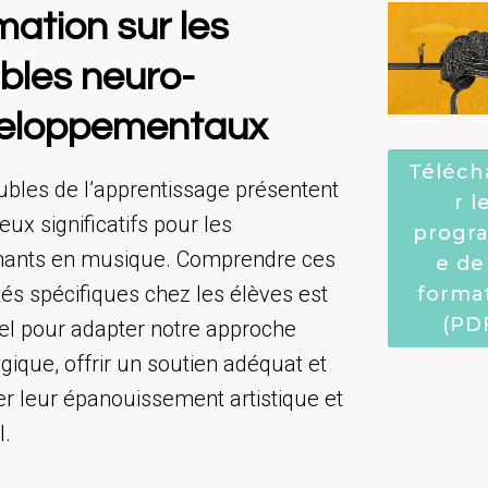
ation sur les
ubles neuro-
eloppementaux
Téléch
ubles de l’apprentissage présentent
r l
eux significatifs pour les
prog
nants en musique. Comprendre ces
e de
ltés spécifiques chez les élèves est
forma
(PD
el pour adapter notre approche
ique, offrir un soutien adéquat et
er leur épanouissement artistique et
l.